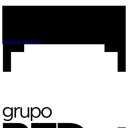
Proyectos multiformato de marketing
Tu conocimiento, convertido en la razón por la que te eligen,
transformándose en un recurso valioso que guía, inspira y aporta
claridad a tu audiencia.
Esto va en mi marca