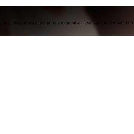
ada acción, alinea a tu equipo y te impulsa a avanzar con claridad, enf